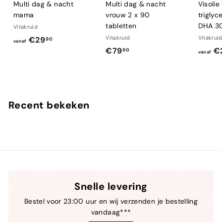
Multi dag & nacht
Multi dag & nacht
Visoli
mama
vrouw 2 x 90
trigly
tabletten
DHA 3
Vitakruid
v
Vitakruid
Vitakrui
€29
90
vanaf
€
€79
€
a
90
vanaf
7
n
9
a
,
f
9
€
Recent bekeken
0
2
9
,
9
0
Snelle levering
Bestel voor 23:00 uur en wij verzenden je bestelling
vandaag***