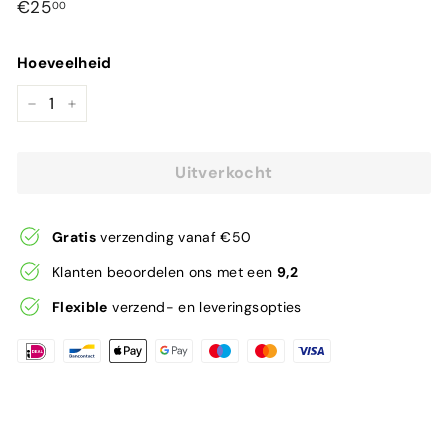
Normale
€25,00
€25
00
prijs
Hoeveelheid
−
+
Uitverkocht
Gratis
verzending vanaf €50
Klanten beoordelen ons met een
9,2
Flexible
verzend- en leveringsopties