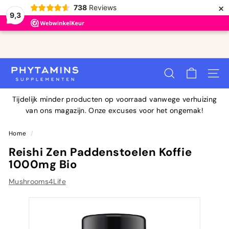
×
738
Reviews
9,3
Doorgaan
naar
Diavoorstelling
artikel
Bestel voor 23:00 uur en wij verzenden je bestelling
pauzeren
P
vandaag
ZOEKOPDRACHT
SITEN
H
Y
Tijdelijk minder producten op voorraad vanwege verhuizing
T
van ons magazijn. Onze excuses voor het ongemak!
A
M
Home
/
I
Reishi Zen Paddenstoelen Koffie
N
1000mg Bio
S
Mushrooms4Life