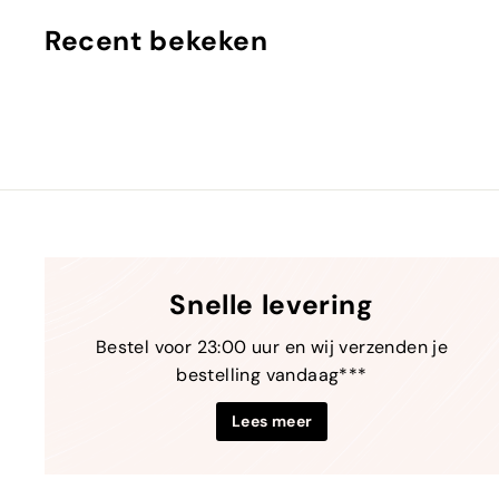
0
2
Recent bekeken
9
,
9
0
Snelle levering
Bestel voor 23:00 uur en wij verzenden je
bestelling vandaag***
Lees meer