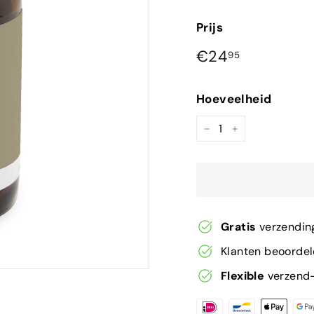
Prijs
Normale
€24,95
€24
95
prijs
Hoeveelheid
−
+
Gratis
verzendin
Klanten beoorde
Flexible
verzend-