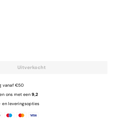
Uitverkocht
g vanaf €50
len ons met een
9,2
 en leveringsopties