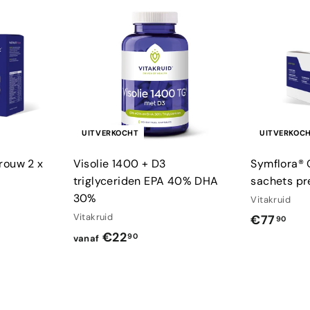
UITVERKOCHT
UITVERKOC
rouw 2 x
Visolie 1400 + D3
Symflora® 
triglyceriden EPA 40% DHA
sachets pr
30%
Vitakruid
Vitakruid
€
€77
90
v
€22
7
90
vanaf
a
7
n
,
a
9