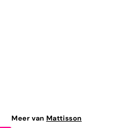
UITVERKOCHT
Prostate Support
Mattisson
€
€24
95
2
4
,
9
Meer van
Mattisson
5