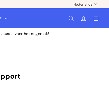
Taal
Nederlands
CE
ZOEKOPDRACHT
ACCOUNT
WINKE
 excuses voor het ongemak!
upport