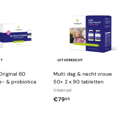
HT
UITVERKOCHT
Original 60
Multi dag & nacht vrouw
e- & probiotica
50+ 2 x 90 tabletten
Vitakruid
€
€79
90
7
9
,
9