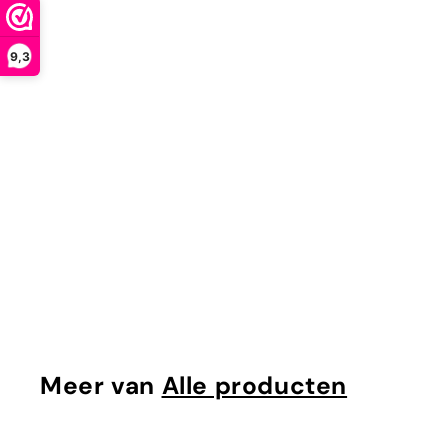
9,3
UITVERKOCHT
Prostate Support
Mattisson
€
€24
95
2
4
,
9
Meer van
Alle producten
5