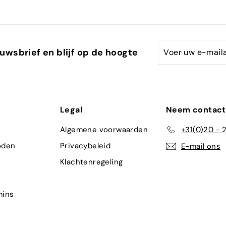
Voer
Abonneren
uwsbrief en blijf op de hoogte
uw
e-
mailadres
in
Legal
Neem contact
Algemene voorwaarden
+31(0)20 - 
oden
Privacybeleid
E-mail ons
Klachtenregeling
mins