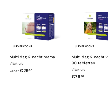
UITVERKOCHT
UITVERKOCHT
Multi dag & nacht mama
Multi dag & nacht v
90 tabletten
Vitakruid
v
Vitakruid
€29
90
vanaf
€
€79
a
90
7
n
9
a
,
f
9
€