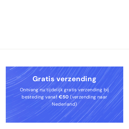
f
0
€
2
2
,
9
0
Gratis verzending
Ontvang nu tijdelijk gratis verzending bij
besteding vanaf
€50
(verzending naar
Nederland)