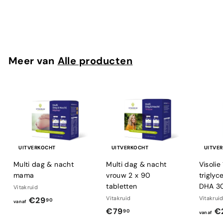
€
€29
95
2
9
,
9
Meer van
Alle producten
5
UITVERKOCHT
UITVERKOCHT
UITVE
Multi dag & nacht
Multi dag & nacht
Visoli
mama
vrouw 2 x 90
trigly
tabletten
DHA 3
Vitakruid
v
Vitakruid
Vitakrui
€29
90
vanaf
€
€79
€
a
90
vanaf