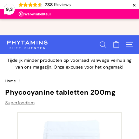
×
738
Reviews
9,3
Doorgaan
naar
Diavoorstelling
artikel
Bestel voor 23:00 uur en wij verzenden je bestelling
pauzeren
P
vandaag
ZOEKOPDRACHT
SITEN
H
Y
Tijdelijk minder producten op voorraad vanwege verhuizing
T
van ons magazijn. Onze excuses voor het ongemak!
A
M
Home
/
I
Phycocyanine tabletten 200mg
N
Superfoodism
S