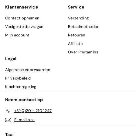
in
Klantenservice
Service
Contact opnemen
Verzending
Veelgestelde vragen
Betaalmethoden
Mijn account
Retouren
Affiliate
Over Phytamins
Legal
Algemene voorwaarden
Privacybeleid
Klachtenregeling
Neem contact op
+31(0)20 - 210 1247
E-mail ons
Taal