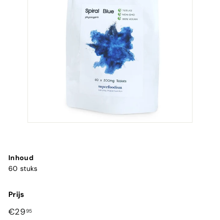
Inhoud
60 stuks
Prijs
Normale
€29,95
€29
95