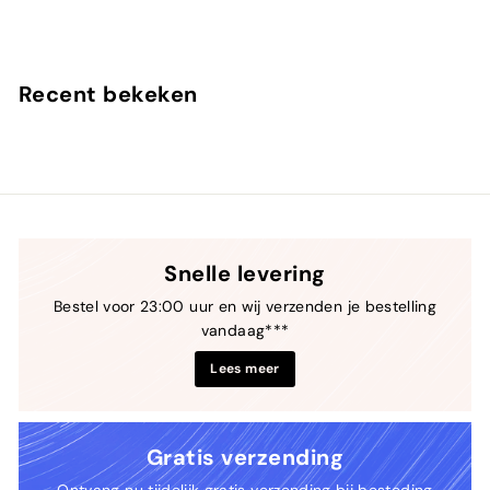
7
n
9
a
,
f
9
€
Recent bekeken
0
2
9
,
9
0
Snelle levering
Bestel voor 23:00 uur en wij verzenden je bestelling
vandaag***
Lees meer
Gratis verzending