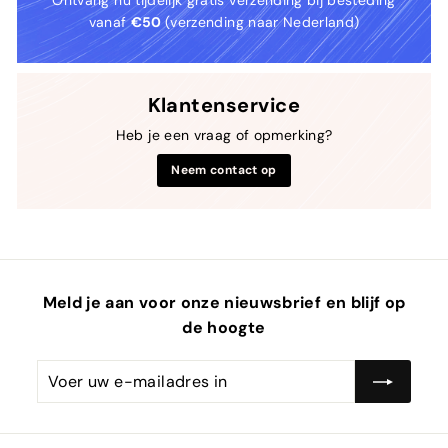
Ontvang nu tijdelijk gratis verzending bij besteding
vanaf
€50
(verzending naar Nederland)
Klantenservice
Heb je een vraag of opmerking?
Neem contact op
Meld je aan voor onze nieuwsbrief en blijf op
de hoogte
Voer
Abonneren
uw
e-
mailadres