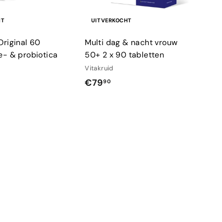
HT
UITVERKOCHT
Original 60
Multi dag & nacht vrouw
e- & probiotica
50+ 2 x 90 tabletten
Vitakruid
€
€79
90
7
9
,
9
0