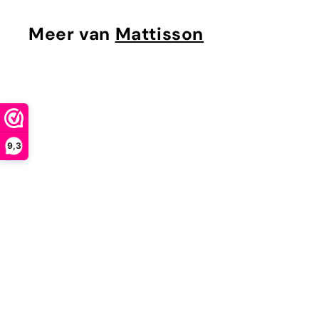
9
Meer van
Mattisson
5
9,3
UITVERKOCHT