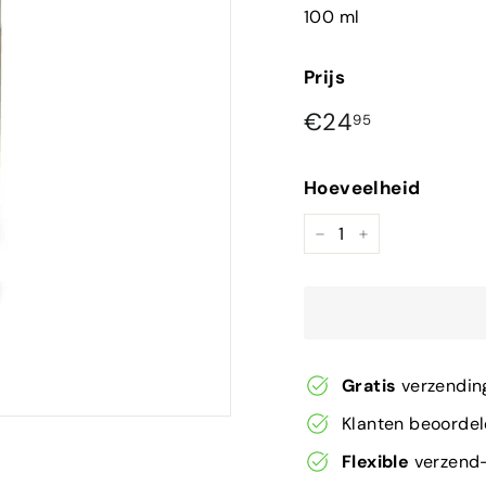
100 ml
Prijs
Normale
€24,95
€24
95
prijs
Hoeveelheid
−
+
Gratis
verzendin
Klanten beoorde
Flexible
verzend-