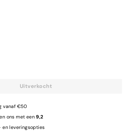
Uitverkocht
g vanaf €50
len ons met een
9,2
 en leveringsopties