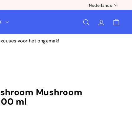
Taal
Nederlands
CE
ZOEKOPDRACHT
ACCOUNT
WINKE
 excuses voor het ongemak!
ushroom Mushroom
100 ml