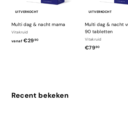
UITVERKOCHT
UITVERKOCHT
Multi dag & nacht mama
Multi dag & nacht v
90 tabletten
Vitakruid
v
Vitakruid
€29
90
vanaf
€
€79
a
90
7
n
9
a
,
f
9
€
0
2
Recent bekeken
9
,
9
0