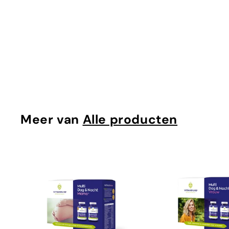
Organic Mushroom Mushroom complex - 100 ml
Mattisson
€
€24
95
2
4
,
9
Meer van
Alle producten
5