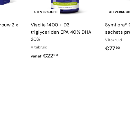
UITVERKOCHT
UITVERKOC
rouw 2 x
Visolie 1400 + D3
Symflora® 
triglyceriden EPA 40% DHA
sachets pr
30%
Vitakruid
Vitakruid
€
€77
90
v
€22
7
90
vanaf
a
7
n
,
a
9
f
0
€
2
2
,
9