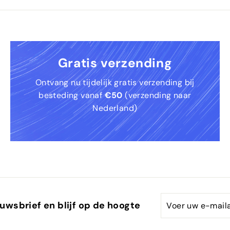
0
Gratis verzending
Ontvang nu tijdelijk gratis verzending bij
besteding vanaf
€50
(verzending naar
Nederland)
Voer
Abonneren
uwsbrief en blijf op de hoogte
uw
e-