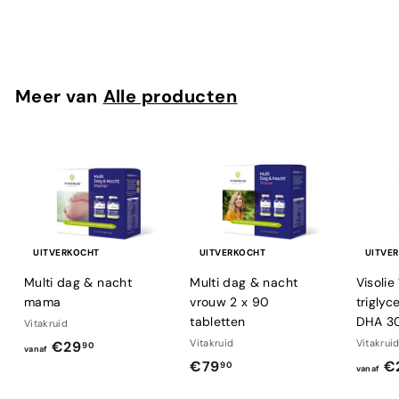
1
8
,
9
Meer van
Alle producten
5
UITVERKOCHT
UITVERKOCHT
UITVE
Multi dag & nacht
Multi dag & nacht
Visoli
mama
vrouw 2 x 90
trigly
tabletten
DHA 3
Vitakruid
v
Vitakruid
Vitakrui
€29
90
vanaf
€
€79
€
a
90
vanaf
7
n