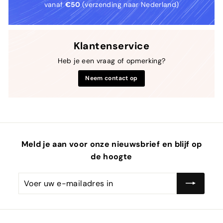
vanaf
€50
(verzending naar Nederland)
Klantenservice
Heb je een vraag of opmerking?
Neem contact op
Meld je aan voor onze nieuwsbrief en blijf op
de hoogte
Voer
Abonneren
uw
e-
mailadres