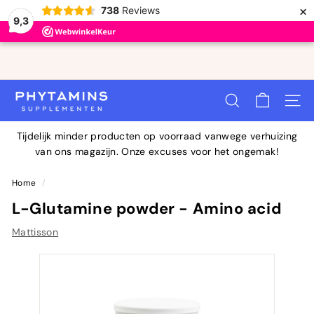
×
738
Reviews
9,3
Doorgaan
naar
Diavoorstelling
artikel
Bestel voor 23:00 uur en wij verzenden je bestelling
pauzeren
P
vandaag
ZOEKOPDRACHT
SITEN
H
Y
Tijdelijk minder producten op voorraad vanwege verhuizing
T
van ons magazijn. Onze excuses voor het ongemak!
A
M
Home
/
I
L-Glutamine powder - Amino acid
N
Mattisson
S