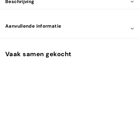
Beschrijving
Aanvullende informatie
Vaak samen gekocht
UITVERKOCHT
L-Glutamine powder -
Amino acid
Mattisson