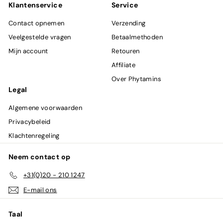
in
Klantenservice
Service
Contact opnemen
Verzending
Veelgestelde vragen
Betaalmethoden
Mijn account
Retouren
Affiliate
Over Phytamins
Legal
Algemene voorwaarden
Privacybeleid
Klachtenregeling
Neem contact op
+31(0)20 - 210 1247
E-mail ons
Taal