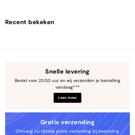
9
a
,
f
9
€
Recent bekeken
0
2
9
,
9
0
Snelle levering
Bestel voor 23:00 uur en wij verzenden je bestelling
vandaag***
Lees meer
Gratis verzending
Ontvang nu tijdelijk gratis verzending bij besteding