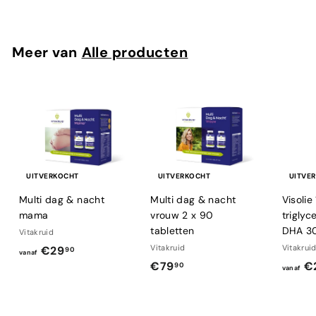
3
,
9
Meer van
Alle producten
5
UITVERKOCHT
UITVERKOCHT
UITVE
Multi dag & nacht
Multi dag & nacht
Visoli
mama
vrouw 2 x 90
trigly
tabletten
DHA 3
Vitakruid
v
Vitakruid
Vitakrui
€29
90
vanaf
€
€79
€
a
90
vanaf
7
n
9
a