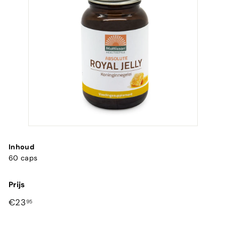
Inhoud
60 caps
Prijs
Normale
€23,95
€23
95
prijs