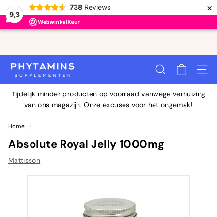
×
738
Reviews
9,3
Doorgaan
naar
Diavoorstelling
artikel
Bestel voor 23:00 uur en wij verzenden je bestelling
pauzeren
P
vandaag
ZOEKOPDRACHT
SITEN
H
Y
Tijdelijk minder producten op voorraad vanwege verhuizing
T
van ons magazijn. Onze excuses voor het ongemak!
A
M
Home
/
I
Absolute Royal Jelly 1000mg
N
Mattisson
S