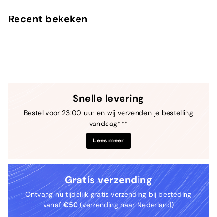
,
f
9
€
Recent bekeken
0
2
9
,
9
0
Snelle levering
Bestel voor 23:00 uur en wij verzenden je bestelling
vandaag***
Lees meer
Gratis verzending
Ontvang nu tijdelijk gratis verzending bij besteding
vanaf
€50
(verzending naar Nederland)