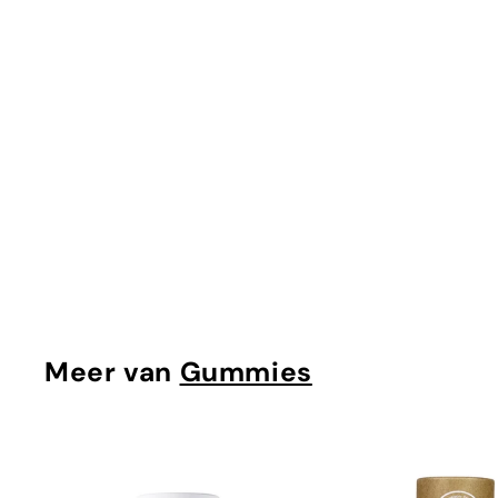
UITVERKOCHT
Multivitamin for Vegans Gummies Refill Bag (Vegums
Vegums
€
€9
95
9
,
9
5
Meer van
Gummies