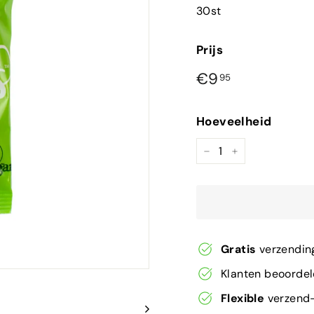
30st
Prijs
Normale
€9,95
€9
95
prijs
Hoeveelheid
−
+
Gratis
verzendin
Klanten beoorde
Flexible
verzend-