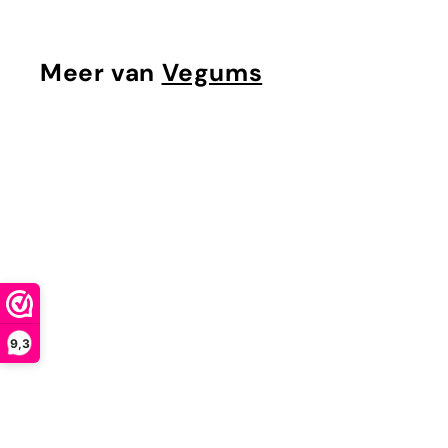
9
5
Meer van
Vegums
9,3