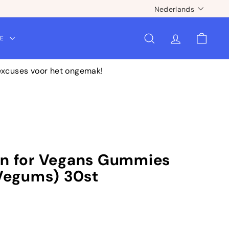
Taal
Nederlands
CE
ZOEKOPDRACHT
ACCOUNT
WINKE
 excuses voor het ongemak!
in for Vegans Gummies
(Vegums) 30st