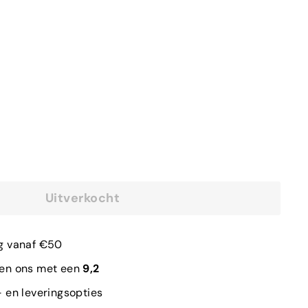
Uitverkocht
g vanaf €50
len ons met een
9,2
 en leveringsopties