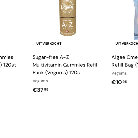
UITVERKOCHT
UITVERKOC
mmies
Sugar-free A-Z
Algae Ome
) 120st
Multivitamin Gummies Refill
Refill Bag
Pack (Vegums) 120st
Vegums
Vegums
€
€10
95
€
€37
1
95
3
0
7
,
,
9
9
5
5