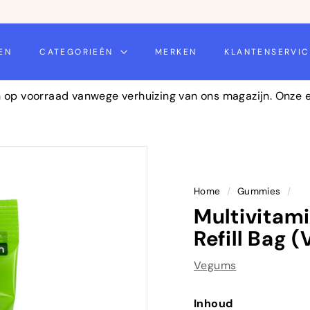
daag
EN
CATEGORIEËN
MERKEN
KLANTENSERVI
n op voorraad vanwege verhuizing van ons magazijn. Onze
Home
/
Gummies
/
Multivitam
Refill Bag 
Vegums
Inhoud