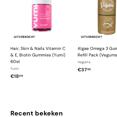
UITVERKOCHT
UITVERKOCHT
Hair, Skin & Nails Vitamin C
Algae Omega 3 Gu
& E, Biotin Gummies (Yumi)
Refill Pack (Vegums
60st
Vegums
Yumi
€
€37
95
€
€18
3
99
1
7
8
,
,
9
9
5
Recent bekeken
9