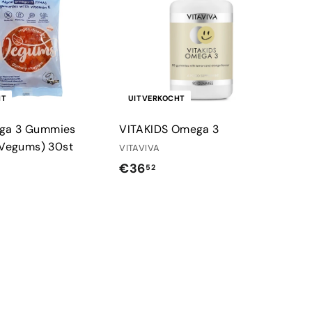
HT
UITVERKOCHT
ga 3 Gummies
VITAKIDS Omega 3
 (Vegums) 30st
VITAVIVA
€
€36
52
3
6
,
5
2