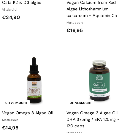
Osta K2 & D3 algae
Vegan Calcium from Red
Algae Lithothamnium
Vitakruid
calcareum - Aquamin Ca
€
€34,90
Mattisson
3
€
€16,95
4
1
,
6
9
,
0
9
5
UITVERKOCHT
UITVERKOCHT
Vegan Omega 3 Algae Oil
Vegan Omega 3 Algae Oil
DHA 375mg / EPA 125mg -
Mattisson
120 caps
€
€14,95