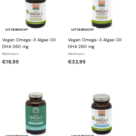
UITVERKOCHT
UITVERKOCHT
Vegan Omega-3 Algae Oil
Vegan Omega-3 Algae Oil
DHA 260 mg
DHA 260 mg
Mattisson
Mattisson
€
€
€18,95
€32,95
1
3
8
2
,
,
9
9
5
5