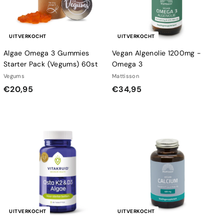
UITVERKOCHT
UITVERKOCHT
Algae Omega 3 Gummies
Vegan Algenolie 1200mg -
Starter Pack (Vegums) 60st
Omega 3
Vegums
Mattisson
€
€
€20,95
€34,95
2
3
0
4
,
,
9
9
5
5
UITVERKOCHT
UITVERKOCHT