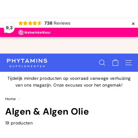
×
738
Reviews
9,3
×
738
Reviews
9,3
Doorgaan
naar
Diavoorstelling
artikel
Bestel voor 23:00 uur en wij verzenden je bestelling
pauzeren
P
vandaag
ZOEKOPDRACHT
SITEN
H
Y
Tijdelijk minder producten op voorraad vanwege verhuizing
T
van ons magazijn. Onze excuses voor het ongemak!
A
M
Home
/
I
Algen & Algen Olie
N
S
19 producten