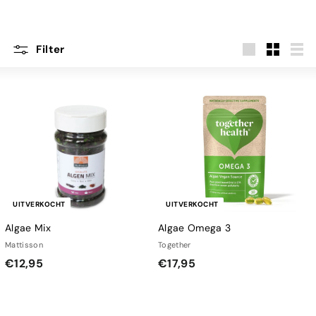
Filter
Groot
Klein
Lijst
UITVERKOCHT
UITVERKOCHT
Algae Mix
Algae Omega 3
Mattisson
Together
€
€
€12,95
€17,95
1
1
2
7
,
,