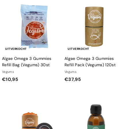
9
9
5
5
UITVERKOCHT
UITVERKOCHT
Algae Omega 3 Gummies
Algae Omega 3 Gummies
Refill Bag (Vegums) 30st
Refill Pack (Vegums) 120st
Vegums
Vegums
€
€
€10,95
€37,95
1
3
0
7
,
,
9
9
5
5