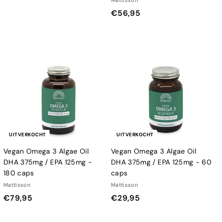
Mattisson
1
€
€56,95
4
5
,
6
9
,
5
9
5
UITVERKOCHT
UITVERKOCHT
Vegan Omega 3 Algae Oil
Vegan Omega 3 Algae Oil
DHA 375mg / EPA 125mg -
DHA 375mg / EPA 125mg - 60
180 caps
caps
Mattisson
Mattisson
€
€
€79,95
€29,95
7
2