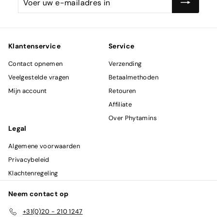
uw
e-
mailadres
in
Klantenservice
Service
Contact opnemen
Verzending
Veelgestelde vragen
Betaalmethoden
Mijn account
Retouren
Affiliate
Over Phytamins
Legal
Algemene voorwaarden
Privacybeleid
Klachtenregeling
Neem contact op
+31(0)20 - 210 1247