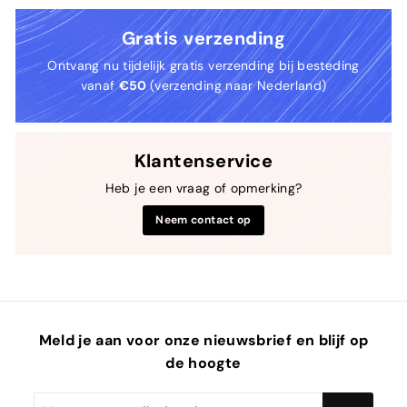
Gratis verzending
Ontvang nu tijdelijk gratis verzending bij besteding
vanaf
€50
(verzending naar Nederland)
Klantenservice
Heb je een vraag of opmerking?
Neem contact op
Meld je aan voor onze nieuwsbrief en blijf op
de hoogte
Voer
Abonneren