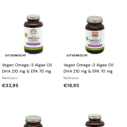
9
9
,
,
9
9
5
5
UITVERKOCHT
UITVERKOCHT
Vegan Omega-3 Algae Oil
Vegan Omega-3 Algae Oil
DHA 210 mg & EPA 70 mg
DHA 210 mg & EPA 70 mg
Mattisson
Mattisson
€
€
€32,95
€18,95
3
1
2
8
,
,
9
9
5
5